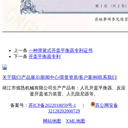
上一条
一种弹簧式开盖平衡器专利证书
下一条
开盖平衡器专利
关于我们
|
产品展示
|
新闻中心
|
荣誉资质
|
客户案例
|
联系我们
|
靖江市偓恳机械有限公司生产产品有：人孔开盖平衡器、反应
釜开盖省力装置、人孔阻尼器等。
备案号：
苏ICP备2022018059号-1
|
苏公网安备
32128202000729
网站地图
XML地图