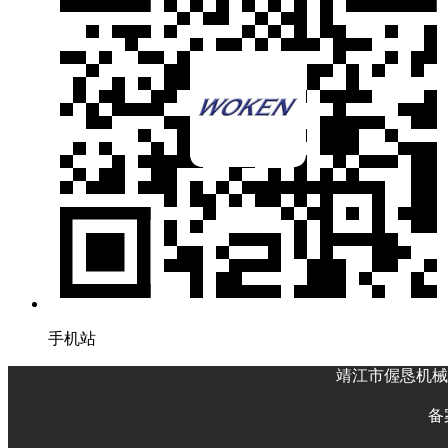
手机站
靖江市偓恳机械
备