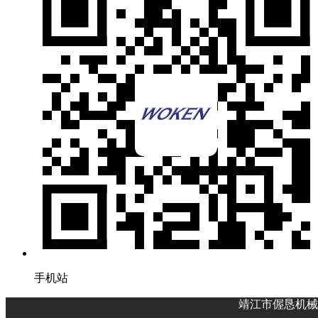
手机站
靖江市偓恳机械