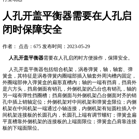
​人孔开盖平衡器需要在人孔启
闭时保障安全
作者： 点击：675 发布时间：2023-05-29
人孔开盖平衡器
需要在人孔启闭时方便操作，保障安全。
人孔开盖平衡器包括组合机架，涡卷弹簧，轴，轴套、弹
簧盒，其特征是涡卷弹簧内圈端部插入轴套外周沟槽内固定，
外圈端部伸入弹簧盒的扁形直槽内；轴的一端有挡肩，挡肩外
是六方头，挡肩侧面有销孔，外侧机架的凸台也有销孔，轴的
另一端有弹性挡圈槽；挡肩侧面与外侧机架凸台侧面对齐的销
孔中插上销轴定位；外侧机架对中间机架和弹簧盒限位；内侧
机架在中间机架一端通过小轴连接，内侧机架有短圆柱插入中
间机架连接板的长圆孔内，长圆孔上端有调节螺钉；弹簧盒扁
平直槽靠外侧机架的连接板的上端面限位；弹簧盒凸肩靠连接
板的下端面限位。