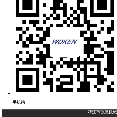
手机站
靖江市偓恳机械