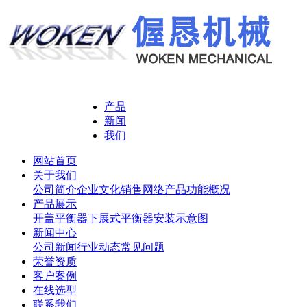
产品
新闻
我们
网站首页
关于我们
公司简介
企业文化
销售网络
产品功能概况
产品展示
开盖平衡器
下展式平衡器
安装示意图
新闻中心
公司新闻
行业动态
常见问题
荣誉资质
客户案例
在线选型
联系我们