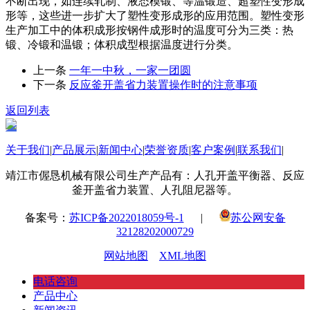
不断出现，如连续轧制、液态模锻、等温锻造、超塑性变形成
形等，这些进一步扩大了塑性变形成形的应用范围。塑性变形
生产加工中的体积成形按钢件成形时的温度可分为三类：热
锻、冷锻和温锻；体积成型根据温度进行分类。
上一条
一年一中秋，一家一团圆
下一条
​反应釜开盖省力装置操作时的注意事项
返回列表
关于我们
|
产品展示
|
新闻中心
|
荣誉资质
|
客户案例
|
联系我们
|
靖江市偓恳机械有限公司生产产品有：人孔开盖平衡器、反应
釜开盖省力装置、人孔阻尼器等。
备案号：
苏ICP备2022018059号-1
|
苏公网安备
32128202000729
网站地图
XML地图
电话咨询
产品中心