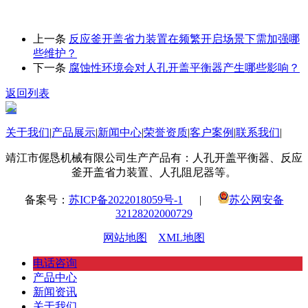
上一条
反应釜开盖省力装置在频繁开启场景下需加强哪
些维护？
下一条
​腐蚀性环境会对人孔开盖平衡器产生哪些影响？
返回列表
关于我们
|
产品展示
|
新闻中心
|
荣誉资质
|
客户案例
|
联系我们
|
靖江市偓恳机械有限公司生产产品有：人孔开盖平衡器、反应
釜开盖省力装置、人孔阻尼器等。
备案号：
苏ICP备2022018059号-1
|
苏公网安备
32128202000729
网站地图
XML地图
电话咨询
产品中心
新闻资讯
关于我们