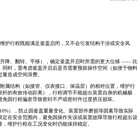
维护行程既能满足釜盖启闭，又不会引发结构干涉或安全风
降、翻转、平移），确定釜盖开启时所需的更大位移 —— 比
。同时，需考虑釜盖开启后是否需要预留操作空间（如便于物料
过量造成空间浪费。
附属结构（如接管、仪表接口、保温层）的相对位置，维护行
丝杆的有效传动距离），行程调节不能超出装置自身的机械极
避免因行程偏差导致密封不严或密封件过度挤压损坏。
10%），防止因釜盖重量变化、装置部件磨损等因素导致实际
限定在安全范围内，避免因操作失误或装置故障导致行程超出设
量，维护行程在工况变化时仍能保持稳定。